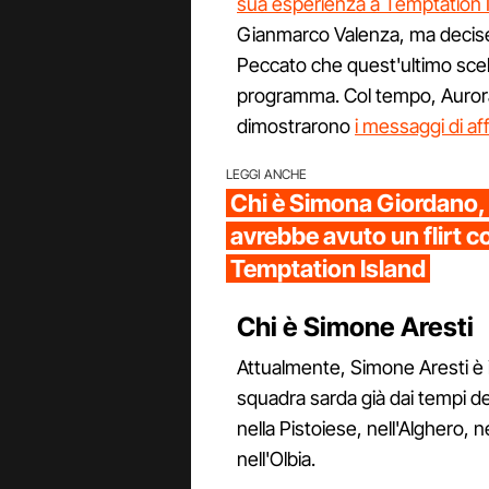
sua esperienza a Temptation 
Gianmarco Valenza, ma decise d
Peccato che quest'ultimo scel
programma. Col tempo, Aurora
dimostrarono
i messaggi di af
LEGGI ANCHE
Chi è Simona Giordano, 
avrebbe avuto un flirt 
Temptation Island
Chi è Simone Aresti
Attualmente, Simone Aresti è 
squadra sarda già dai tempi dell
nella Pistoiese, nell'Alghero, 
nell'Olbia.