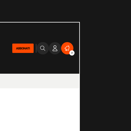
ABBONATI
2