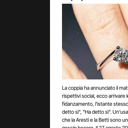
La coppia ha annunciato il ma
rispettivi social, ecco arrivare
fidanzamento, l'istante stess
detto sì", "Ha detto sì". Un'
che la Aresti e la Betti sono 
gossip becero. Il 27 agosto 20