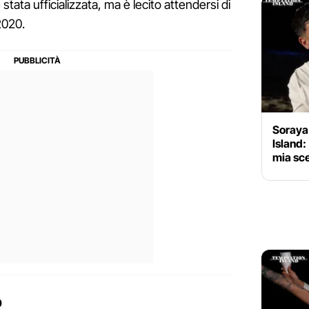
stata ufficializzata, ma è lecito attendersi di
2020.
Soraya
Island:
mia sce
o