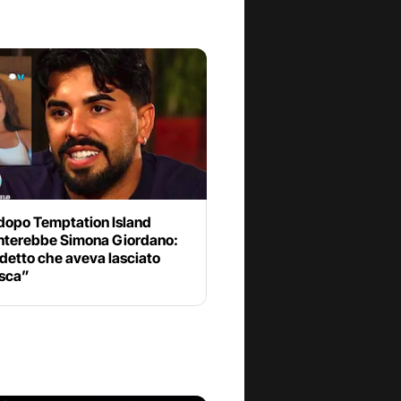
 dopo Temptation Island
nterebbe Simona Giordano:
detto che aveva lasciato
sca”