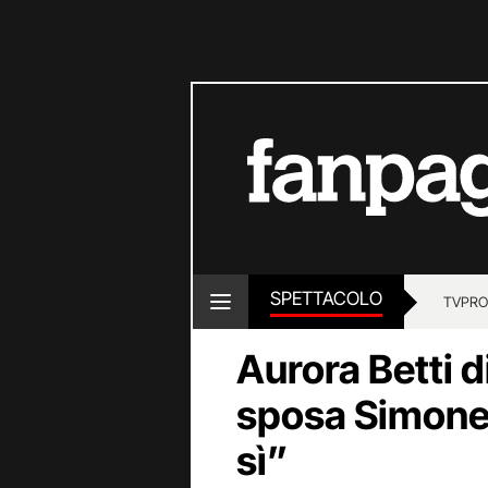
SPETTACOLO
TV
PRO
Aurora Betti d
sposa Simone 
sì”