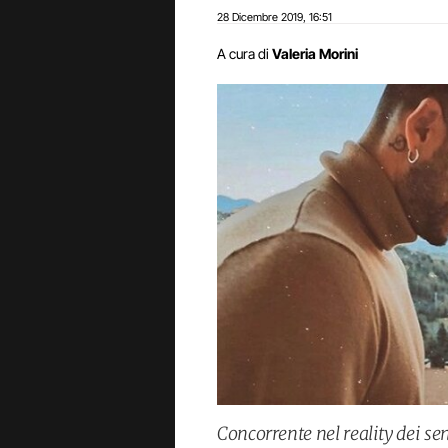
28 Dicembre 2019
16:51
,
A cura di
Valeria Morini
Concorrente nel reality dei s