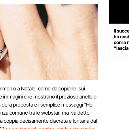
Il succ
ha cost
con la 
“lascia
trimonio a Natale, come da copione: sui
 le immagini che mostrano il prezioso anello di
o della proposta e i semplice messaggi "Ho
usanza comune tra le webstar, ma va detto
una coppia decisamente discreta e lontana dal
17,
sono diventati genitori per la prima volta