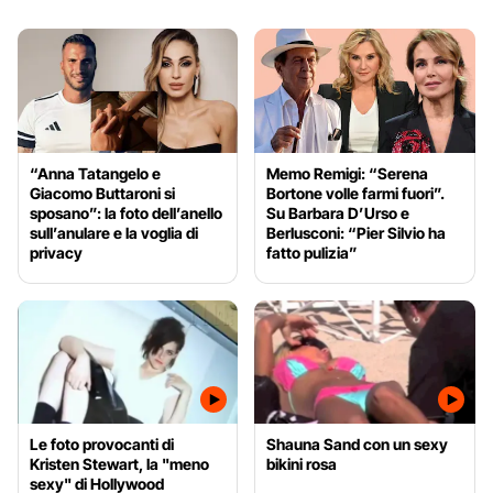
“Anna Tatangelo e
Memo Remigi: “Serena
Giacomo Buttaroni si
Bortone volle farmi fuori”.
sposano”: la foto dell’anello
Su Barbara D’Urso e
sull’anulare e la voglia di
Berlusconi: “Pier Silvio ha
privacy
fatto pulizia”
Le foto provocanti di
Shauna Sand con un sexy
Kristen Stewart, la "meno
bikini rosa
sexy" di Hollywood