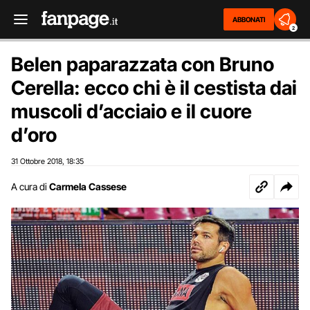
ABBONATI
2
Belen paparazzata con Bruno
Cerella: ecco chi è il cestista dai
muscoli d’acciaio e il cuore
d’oro
31 Ottobre 2018
18:35
,
A cura di
Carmela Cassese