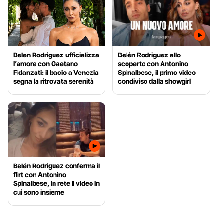
Belen Rodriguez ufficializza
Belén Rodriguez allo
l’amore con Gaetano
scoperto con Antonino
Fidanzati: il bacio a Venezia
Spinalbese, il primo video
segna la ritrovata serenità
condiviso dalla showgirl
Belén Rodriguez conferma il
flirt con Antonino
Spinalbese, in rete il video in
cui sono insieme