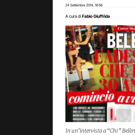
24 Settembre 2014
19:56
,
A cura di
Fabio Giuffrida
In un’intervista a “Chi” Belèn