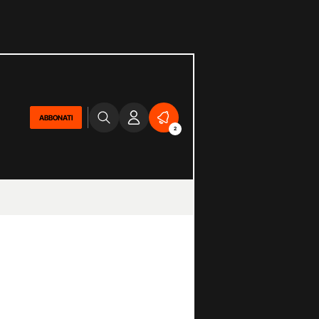
ABBONATI
2