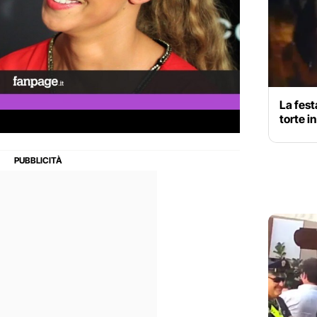
La fest
torte i