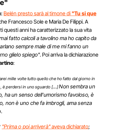
te"
a:
Belén presto sarà al timone di
"Tu si que
che Francesco Sole e Maria De Filippi. A
ti questi anni ha caratterizzato la sua vita
ai fatto calcoli a tavolino ma ho capito da
 parlano sempre male di me mi fanno un
no glielo spiego"
. Poi arriva la dichiarazione
artino
:
rei mille volte tutto quello che ho fatto dal giorno in
…
Non sembra un
, è perdersi in uno sguardo [
]
o, ha un senso dell'umorismo favoloso, è
to, non è uno che fa imbrogli, ama senza
o.
?
"Prima o poi arriverà"
aveva dichiarato
;