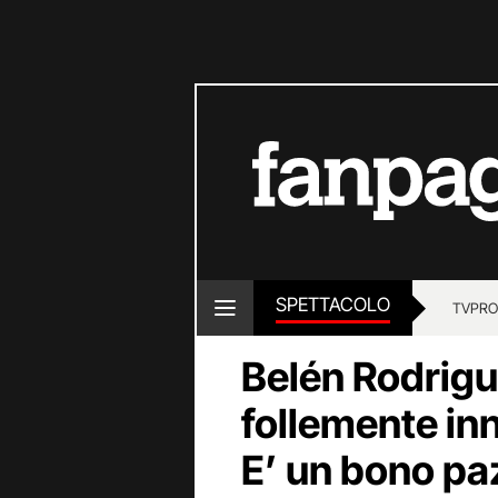
SPETTACOLO
TV
PRO
Belén Rodrig
follemente in
E’ un bono p