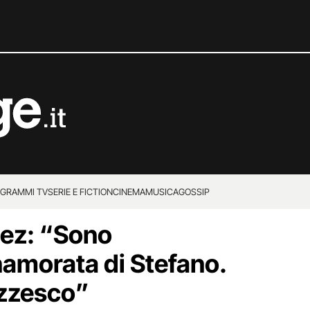
GRAMMI TV
SERIE E FICTION
CINEMA
MUSICA
GOSSIP
uez: “Sono
namorata di Stefano.
azzesco”