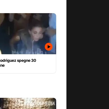
Rodriguez spegne 30
ine