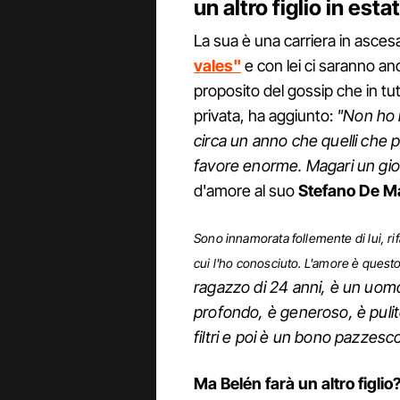
un altro figlio in esta
La sua è una carriera in asces
vales"
e con lei ci saranno an
proposito del gossip che in tut
privata, ha aggiunto:
"Non ho m
circa un anno che quelli che
favore enorme. Magari un gior
d'amore al suo
Stefano De M
Sono innamorata follemente di lui, rifa
cui l'ho conosciuto. L'amore è questo
ragazzo di 24 anni, è un uom
profondo, è generoso, è puli
filtri e poi è un bono pazzesc
Ma Belén farà un altro figlio