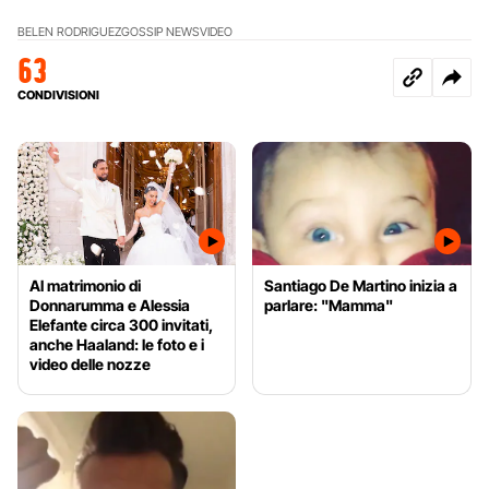
BELEN RODRIGUEZ
GOSSIP NEWS
VIDEO
63
CONDIVISIONI
Al matrimonio di
Santiago De Martino inizia a
Donnarumma e Alessia
parlare: "Mamma"
Elefante circa 300 invitati,
anche Haaland: le foto e i
video delle nozze