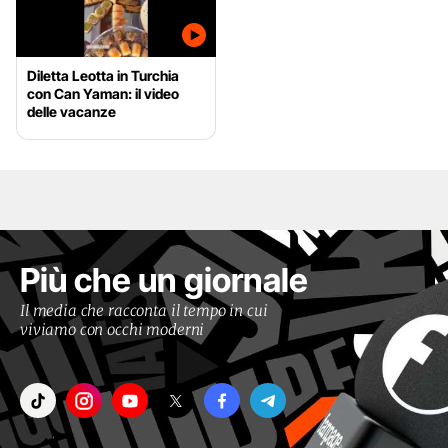
Diletta Leotta in Turchia
con Can Yaman: il video
delle vacanze
Più che un giornale
Il media che racconta il tempo in cui
viviamo con occhi moderni