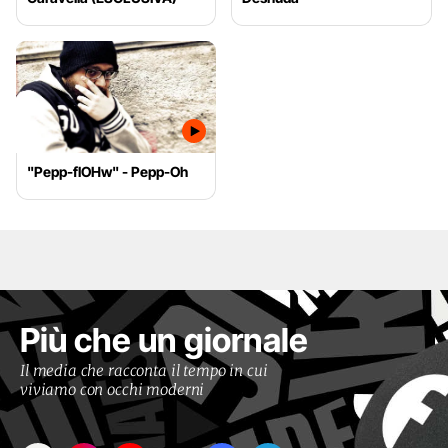
"Pepp-flOHw" - Pepp-Oh
Più che un giornale
Il media che racconta il tempo in cui
viviamo con occhi moderni