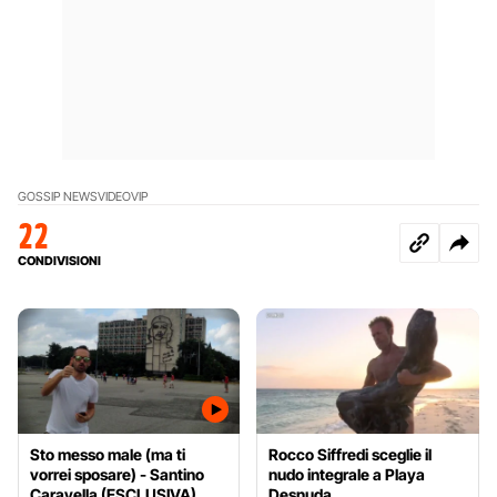
GOSSIP NEWS
VIDEO
VIP
22
CONDIVISIONI
Sto messo male (ma ti
Rocco Siffredi sceglie il
vorrei sposare) - Santino
nudo integrale a Playa
Caravella (ESCLUSIVA)
Desnuda