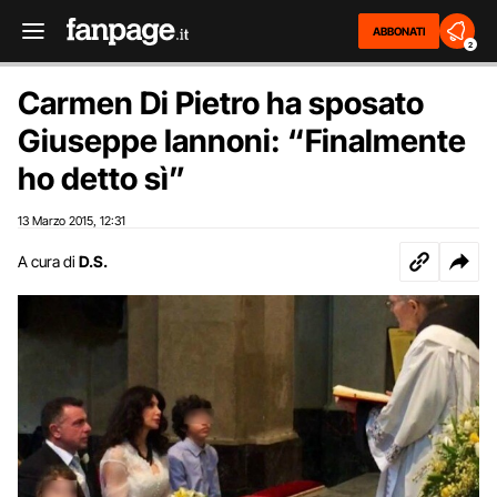
ABBONATI
2
Carmen Di Pietro ha sposato
Giuseppe Iannoni: “Finalmente
ho detto sì”
13 Marzo 2015
12:31
,
A cura di
D.S.