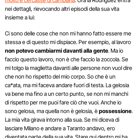
molto e cercasse di cambiarla
. Ora la Rodriguez entra
nei dettagli, rievocando altri episodi della sua vita
insieme a lui:
Ci sono delle cose che non mi hanno fatto essere me
stessa e di questo mi dispiace. Per esempio, al lavoro
non potevo cambiarmi davanti alla gente
. Ma io
faccio questo lavoro, non è che faccio la zoccola. Se
mi tolgo la maglietta davanti alle persone non vuol dire
che non ho rispetto del mio corpo. So che è un
ca*ata, ma mi faceva andare fuori di testa. La gelosia
va bene ma fino a un certo punto, se non mi manchi
di rispetto per me puoi fare ciò che vuoi. Anche io
sono gelosa, ma quella non è gelosia, è
possessione
.
La mia vita girava intorno alla sua. Se mi diceva di
lasciare Milano e andare a Taranto andavo, ero
diventata parte della sua vita. Stare qui dentro mi ha