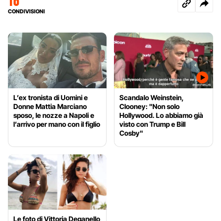
16
CONDIVISIONI
L’ex tronista di Uomini e
Scandalo Weinstein,
Donne Mattia Marciano
Clooney: "Non solo
sposo, le nozze a Napoli e
Hollywood. Lo abbiamo già
l’arrivo per mano con il figlio
visto con Trump e Bill
Cosby"
Le foto di Vittoria Deganello