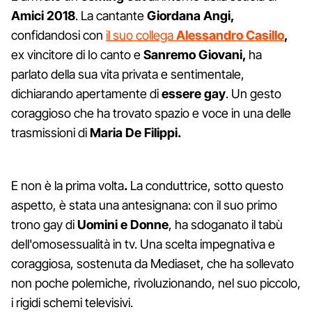
Amici 2018
. La cantante
Giordana Angi,
confidandosi con
il suo collega
Alessandro Casillo
,
ex vincitore di Io canto e
Sanremo Giovani,
ha
parlato della sua vita privata e sentimentale,
dichiarando apertamente di
essere gay
. Un gesto
coraggioso che ha trovato spazio e voce in una delle
trasmissioni di
Maria De Filippi.
E non è la prima volta
.
La conduttrice, sotto questo
aspetto, è stata una antesignana: con il suo primo
trono gay di
Uomini e Donne
, ha sdoganato il tabù
dell'omosessualità in tv. Una scelta impegnativa e
coraggiosa, sostenuta da Mediaset, che ha sollevato
non poche polemiche, rivoluzionando, nel suo piccolo,
i rigidi schemi televisivi.