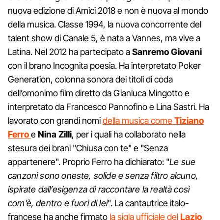
nuova edizione di Amici 2018 e non è nuova al mondo
della musica. Classe 1994, la nuova concorrente del
talent show di Canale 5, è nata a Vannes, ma vive a
Latina. Nel 2012 ha partecipato a
Sanremo Giovani
con il brano Incognita poesia. Ha interpretato Poker
Generation, colonna sonora dei titoli di coda
dell’omonimo film diretto da Gianluca Mingotto e
interpretato da Francesco Pannofino e Lina Sastri. Ha
lavorato con grandi nomi
della musica come
Tiziano
Ferro
e
Nina Zilli
, per i quali ha collaborato nella
stesura dei brani "Chiusa con te" e "Senza
appartenere". Proprio Ferro ha dichiarato: "
Le sue
canzoni sono oneste, solide e senza filtro alcuno,
ispirate dall’esigenza di raccontare la realtà così
com’è, dentro e fuori di lei
". La cantautrice italo-
francese ha anche firmato
la sigla ufficiale del
Lazio