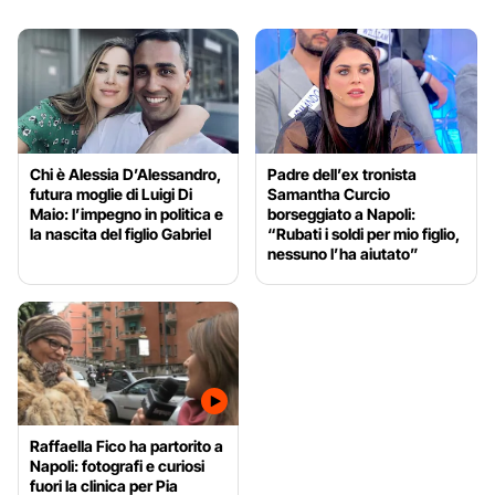
Chi è Alessia D’Alessandro,
Padre dell’ex tronista
futura moglie di Luigi Di
Samantha Curcio
Maio: l’impegno in politica e
borseggiato a Napoli:
la nascita del figlio Gabriel
“Rubati i soldi per mio figlio,
nessuno l’ha aiutato”
Raffaella Fico ha partorito a
Napoli: fotografi e curiosi
fuori la clinica per Pia