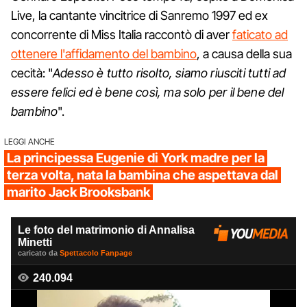
Live, la cantante vincitrice di Sanremo 1997 ed ex
concorrente di Miss Italia raccontò di aver
faticato ad
ottenere l'affidamento del bambino
, a causa della sua
cecità: "
Adesso è tutto risolto, siamo riusciti tutti ad
essere felici ed è bene così, ma solo per il bene del
bambino
".
LEGGI ANCHE
La principessa Eugenie di York madre per la
terza volta, nata la bambina che aspettava dal
marito Jack Brooksbank