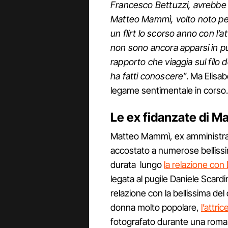
Francesco Bettuzzi, avrebbe 
Matteo Mammì, volto noto perc
un flirt lo scorso anno con l’
non sono ancora apparsi in pu
rapporto che viaggia sul filo 
ha fatti conoscere
”. Ma Elisa
legame sentimentale in corso.
Le ex fidanzate di 
Matteo Mammì, ex amministrat
accostato a numerose belliss
durata lungo
la relazione con 
legata al pugile Daniele Scardin
relazione con la bellissima del 
donna molto popolare,
l’attri
fotografato durante una roma