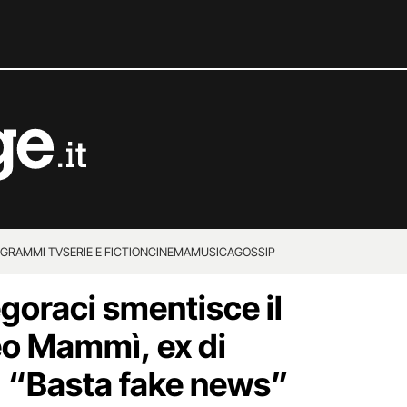
GRAMMI TV
SERIE E FICTION
CINEMA
MUSICA
GOSSIP
goraci smentisce il
teo Mammì, ex di
a: “Basta fake news”