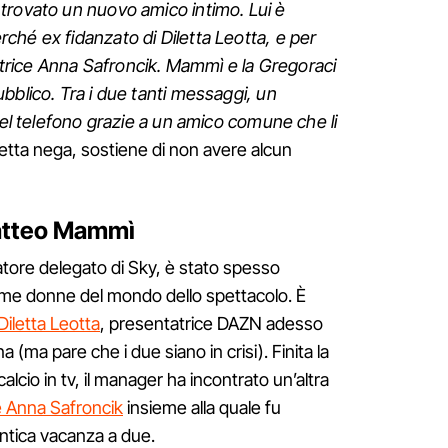
trovato un nuovo amico intimo. Lui è
hé ex fidanzato di Diletta Leotta, e per
attrice Anna Safroncik. Mammì e la Gregoraci
bblico. Tra i due tanti messaggi, un
del telefono grazie a un amico comune che li
betta nega, sostiene di non avere alcun
Matteo Mammì
ore delegato di Sky, è stato spesso
ime donne del mondo dello spettacolo. È
Diletta Leotta
, presentatrice DAZN adesso
a (ma pare che i due siano in crisi). Finita la
calcio in tv, il manager ha incontrato un’altra
ce Anna Safroncik
insieme alla quale fu
ntica vacanza a due.