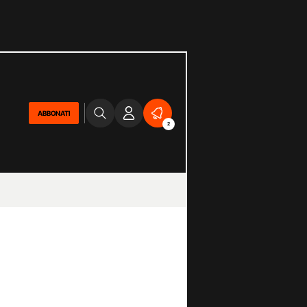
ABBONATI
2