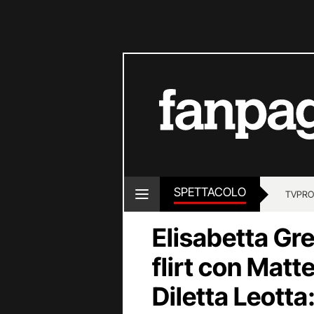
SPETTACOLO
TV
PRO
Elisabetta Gre
flirt con Mat
Diletta Leott