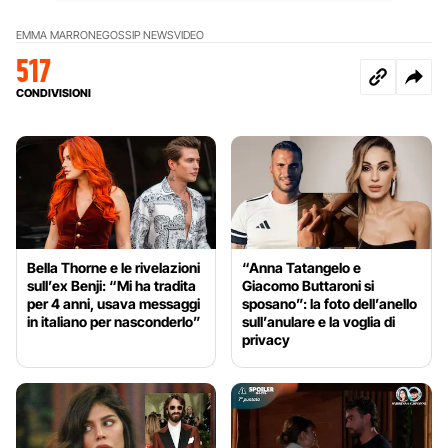
EMMA MARRONE
GOSSIP NEWS
VIDEO
517
CONDIVISIONI
Bella Thorne e le rivelazioni
“Anna Tatangelo e
sull’ex Benji: “Mi ha tradita
Giacomo Buttaroni si
per 4 anni, usava messaggi
sposano”: la foto dell’anello
in italiano per nasconderlo”
sull’anulare e la voglia di
privacy