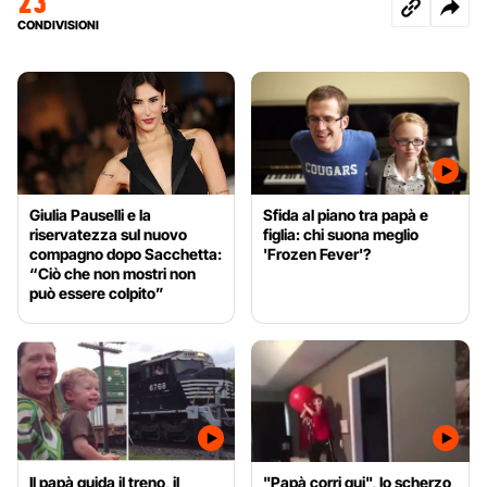
23
CONDIVISIONI
Giulia Pauselli e la
Sfida al piano tra papà e
riservatezza sul nuovo
figlia: chi suona meglio
compagno dopo Sacchetta:
'Frozen Fever'?
“Ciò che non mostri non
può essere colpito”
Il papà guida il treno, il
"Papà corri qui", lo scherzo