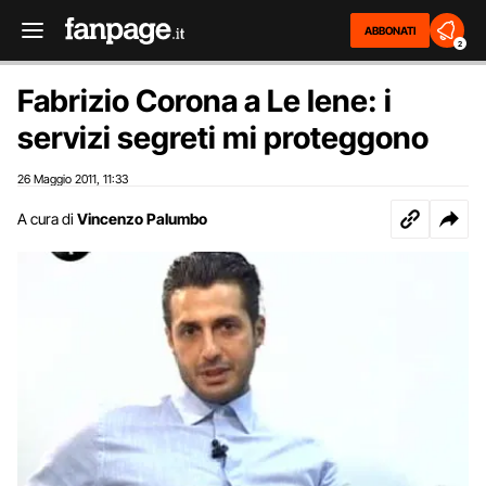
ABBONATI
2
Fabrizio Corona a Le Iene: i
servizi segreti mi proteggono
26 Maggio 2011
11:33
,
A cura di
Vincenzo Palumbo