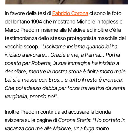
In favore della tesi di
Fabrizio Corona
ci sono le foto
del lontano 1994 che mostrano Michelle in topless e
Marco Predolin insieme alle Maldive ed inoltre c'è la
testimonianza dello stesso protagonista maschile del
vecchio scoop: "
Uscivamo insieme quando lei ha
iniziato a lavorare… Grazie a me, a Parma… Poi ha
posato per Roberta, la sua immagine ha iniziato a
decollare, mentre la nostra storia è finita molto male.
Lei si è messa con Eros… e tutto il resto è cronaca.
Che poi adesso debba per forza travestirsi da santa
verginella, proprio no!
".
Inoltre Predolin continua ad accusare la bionda
svizzera sulle pagine di
Corona Star's
: "
Ho portato in
vacanza con me alle Maldive, una fuga molto