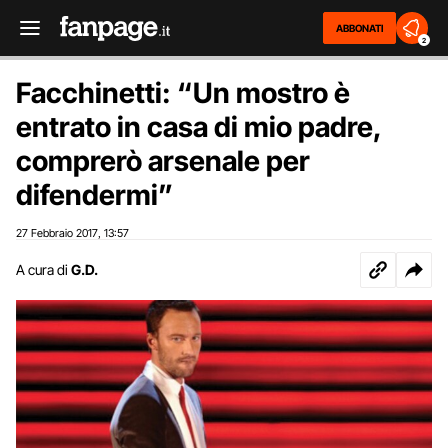
ABBONATI
2
Facchinetti: “Un mostro è
entrato in casa di mio padre,
comprerò arsenale per
difendermi”
27 Febbraio 2017
13:57
,
A cura di
G.D.