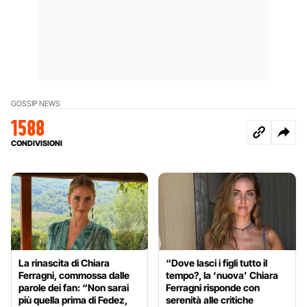
GOSSIP NEWS
1588
CONDIVISIONI
La rinascita di Chiara
“Dove lasci i figli tutto il
Ferragni, commossa dalle
tempo?, la ‘nuova’ Chiara
parole dei fan: “Non sarai
Ferragni risponde con
più quella prima di Fedez,
serenità alle critiche