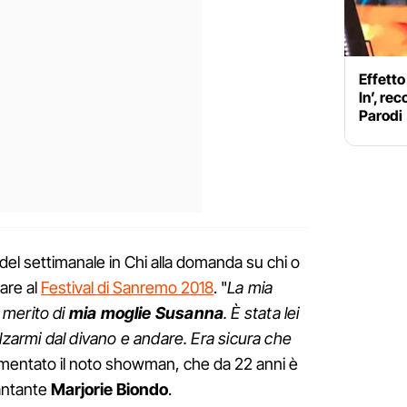
Effett
In’, rec
Parodi
del settimanale in Chi alla domanda su chi o
pare al
Festival di Sanremo 2018
. "
La mia
 merito di
mia moglie Susanna
. È stata lei
lzarmi dal divano e andare. Era sicura che
mentato il noto showman, che da 22 anni è
cantante
Marjorie Biondo
.