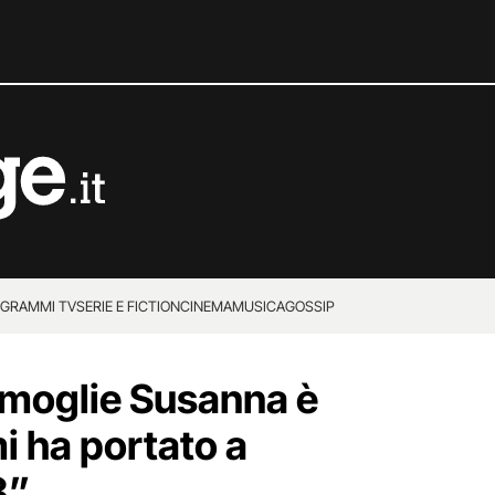
GRAMMI TV
SERIE E FICTION
CINEMA
MUSICA
GOSSIP
a moglie Susanna è
i ha portato a
8”