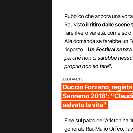
Pubblico che ancora una volta 
Rai, visto
il ritiro dalle scene
fare il vero varietà, come solo 
Alla domanda se farebbe un Fe
risposto: "
Un Festival senza
perché non ci sarebbe nessun
proprio non so fare
".
LEGGI ANCHE
Duccio Forzano, regista d
Sanremo 2018': "Claudi
salvato la vita"
E se sul palco dell'Ariston ha r
generale Rai, Mario Orfeo, l'av