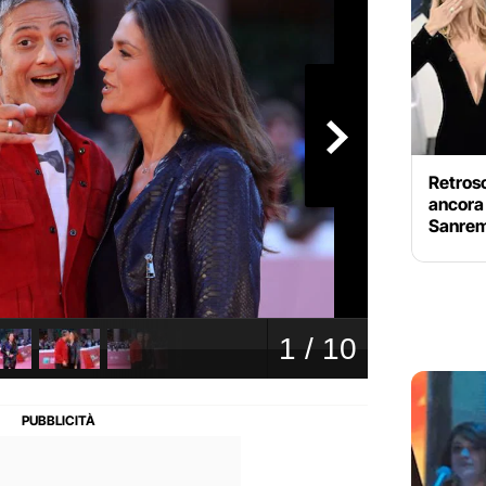
Retrosc
ancora 
Sanrem