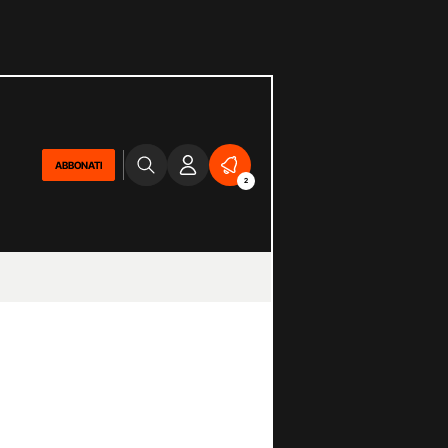
ABBONATI
2