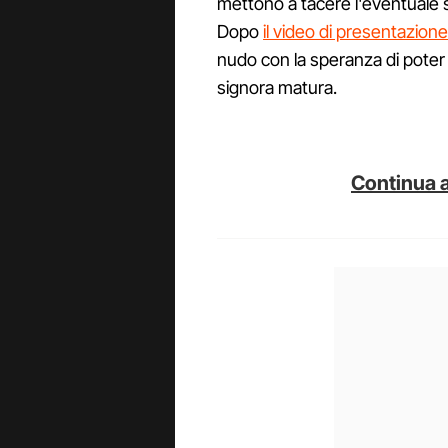
mettono a tacere l'eventuale s
Dopo
il video di presentazion
nudo con la speranza di poter 
signora matura.
Continua a