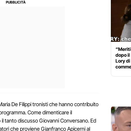
“Meriti
dopo il 
Lory di
comme
Maria De Filippi tronisti che hanno contribuito
l programma. Come dimenticare il
 o il tanto discusso Giovanni Conversano. Ed
iatori che proviene Gianfranco Apicerni al