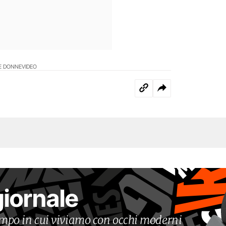
E DONNE
VIDEO
giornale
tempo in cui viviamo con occhi moderni