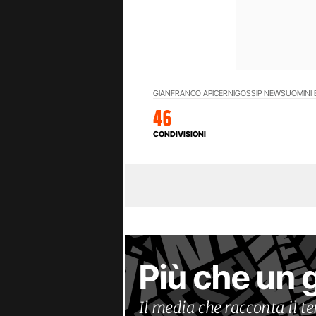
GIANFRANCO APICERNI
GOSSIP NEWS
UOMINI 
46
CONDIVISIONI
Più che un 
Il media che racconta il 