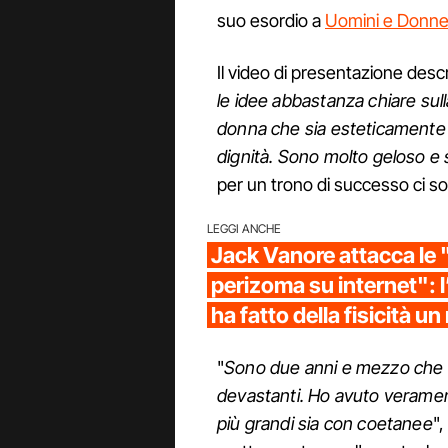
suo esordio a
Uomini e Donn
Il video di presentazione desc
le idee abbastanza chiare sul
donna che sia esteticamente b
dignità. Sono molto geloso e
per un trono di successo ci so
LEGGI ANCHE
Jack Vanore attacca le 
perizoma su internet": l’
ha fatto della fisicità u
"
Sono due anni e mezzo che s
devastanti. Ho avuto verame
più grandi sia con coetanee
"