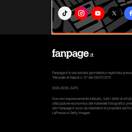
Fanpage.it è una testata giornalistica registrata presso
Tribunale di Napoli n. 57 del 26/07/2011.
ISSN 3035-3475
Ove non espressamente indicato, tutti i diritti di sfru
utilizzazione economica del materiale fotografico pre
sito Fanpage.it sono da intendersi di proprietà dei forn
LaPresse e Getty Images.