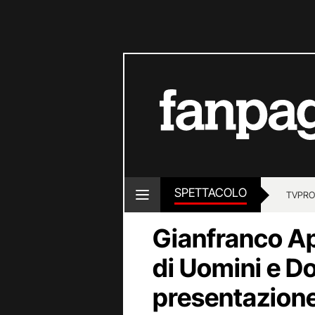
SPETTACOLO
TV
PRO
Gianfranco Ap
di Uomini e Do
presentazion