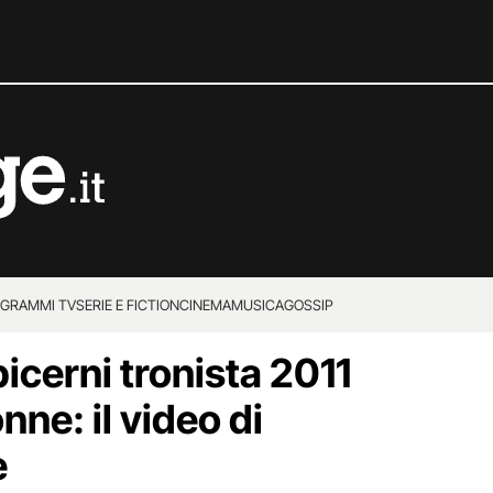
GRAMMI TV
SERIE E FICTION
CINEMA
MUSICA
GOSSIP
icerni tronista 2011
nne: il video di
e