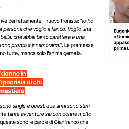
e
.
rive perfettamente il nuovo tronista: "
Io ho
la persona che voglio a fianco. Voglio una
Eugeni
a Uomi
ella, che abbia tanto carattere e una
appassi
 sono pronto a innamorarmi
". Le premesse
prima 
no tutte, manca solo l'anima gemella.
"donne in
ipocrisia di chi
n mestiere
ono single e questi due anni sono stati
nte tante avventure sia con donne molto
, queste sono le parole di Gianfranco che