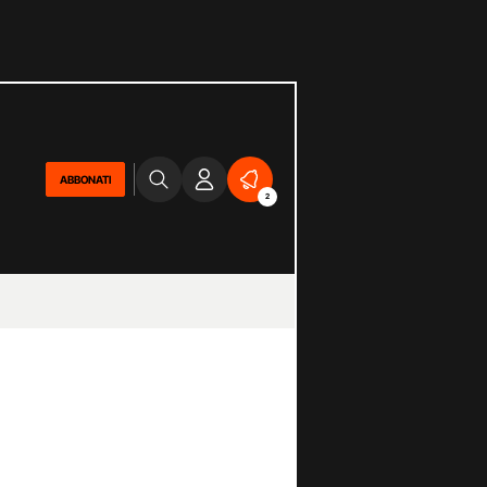
ABBONATI
2