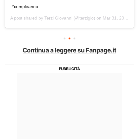
#compleanno
A post shared by
Terzi Giovanni
(@terzigio) on
Mar 31, 2019 at 10:19pm PDT
Continua a leggere su Fanpage.it