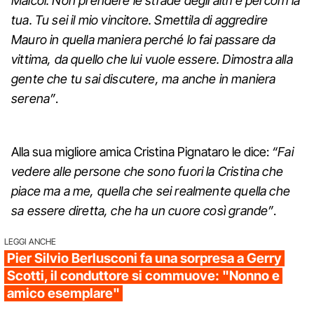
Maicol. Non prendere le strade degli altri e percorri la
tua. Tu sei il mio vincitore. Smettila di aggredire
Mauro in quella maniera perché lo fai passare da
vittima, da quello che lui vuole essere. Dimostra alla
gente che tu sai discutere, ma anche in maniera
serena”
.
Alla sua migliore amica Cristina Pignataro le dice:
“Fai
vedere alle persone che sono fuori la Cristina che
piace ma a me, quella che sei realmente quella che
sa essere diretta, che ha un cuore così grande”
.
LEGGI ANCHE
Pier Silvio Berlusconi fa una sorpresa a Gerry
Scotti, il conduttore si commuove: "Nonno e
amico esemplare"