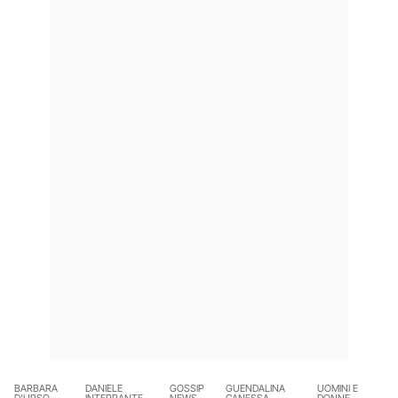
BARBARA
DANIELE
GOSSIP
GUENDALINA
UOMINI E
D'URSO
INTERRANTE
NEWS
CANESSA
DONNE