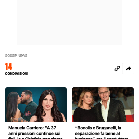
GOSSIP NEWS
14
CONDIVISIONI
Manuela Carriero: “A 37
“Bonolis e Bruganelli, la
anni pressioni continue sui
separazione fa bene al
figli, io e Chiofalo non siamo
business”, ma il conduttore