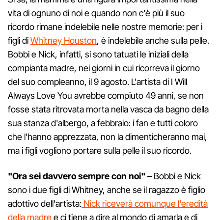
vita di ognuno di noi e quando non c'è più il suo
ricordo rimane indelebile nelle nostre memorie: per i
figli di
Whitney Houston
, è indelebile anche sulla pelle.
Bobbi e Nick, infatti, si sono tatuati le iniziali della
compianta madre, nei giorni in cui ricorreva il giorno
del suo compleanno, il 9 agosto. L'artista di I Will
Always Love You avrebbe compiuto 49 anni, se non
fosse stata ritrovata morta nella vasca da bagno della
sua stanza d'albergo, a febbraio: i fan e tutti coloro
che l'hanno apprezzata, non la dimenticheranno mai,
ma i figli vogliono portare sulla pelle il suo ricordo.
"Ora sei davvero sempre con noi"
– Bobbi e Nick
sono i due figli di Whitney, anche se il ragazzo è figlio
adottivo dell'artista:
Nick riceverà comunque l'eredità
della madre
e ci tiene a dire al mondo di amarla e di