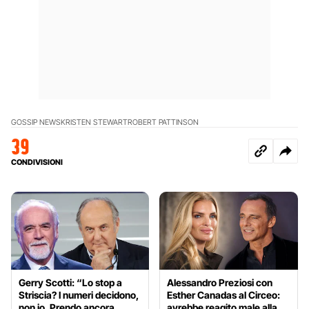
GOSSIP NEWS
KRISTEN STEWART
ROBERT PATTINSON
39
CONDIVISIONI
Gerry Scotti: “Lo stop a
Alessandro Preziosi con
Striscia? I numeri decidono,
Esther Canadas al Circeo:
non io. Prendo ancora
avrebbe reagito male alla