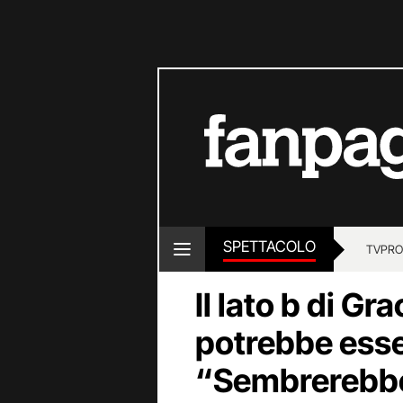
SPETTACOLO
TV
PRO
Il lato b di Gr
potrebbe esser
“Sembrerebbe