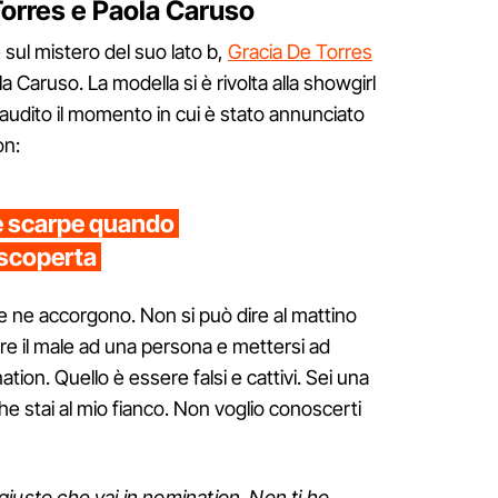
 Torres e Paola Caruso
 sul mistero del suo lato b,
Gracia De Torres
a Caruso. La modella si è rivolta alla showgirl
audito il momento in cui è stato annunciato
on:
e scarpe quando
 scoperta
e ne accorgono. Non si può dire al mattino
re il male ad una persona e mettersi ad
ion. Quello è essere falsi e cattivi. Sei una
he stai al mio fianco. Non voglio conoscerti
giusto che vai in nomination. Non ti ho