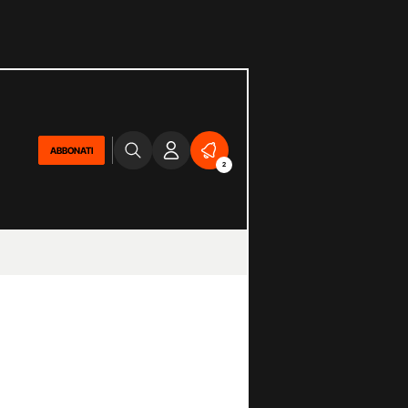
ABBONATI
2