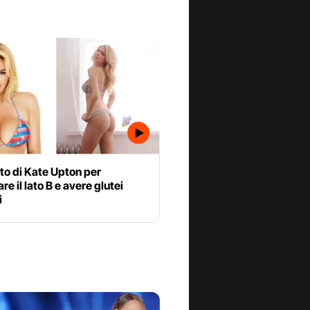
eto di Kate Upton per
re il lato B e avere glutei
i