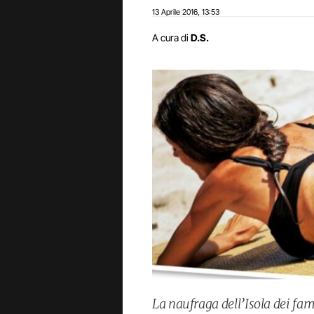
13 Aprile 2016
13:53
,
A cura di
D.S.
La naufraga dell’Isola dei fa