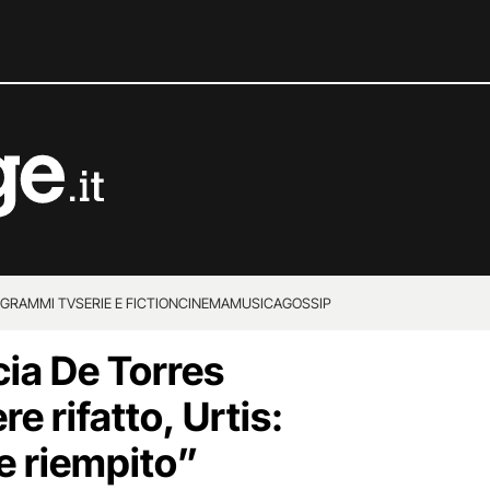
GRAMMI TV
SERIE E FICTION
CINEMA
MUSICA
GOSSIP
acia De Torres
e rifatto, Urtis:
 riempito”