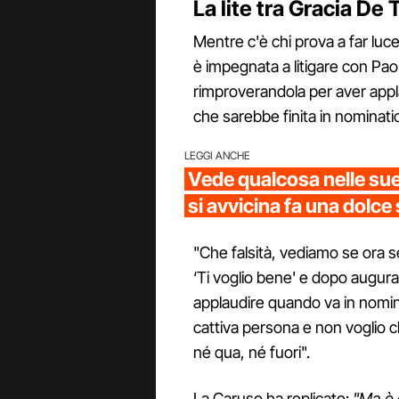
La lite tra Gracia De
Mentre c'è chi prova a far luce
è impegnata a litigare con Paol
rimproverandola per aver appl
che sarebbe finita in nominati
LEGGI ANCHE
Vede qualcosa nelle su
si avvicina fa una dolce
"Che falsità, vediamo se ora s
‘Ti voglio bene' e dopo augura
applaudire quando va in nominat
cattiva persona e non voglio c
né qua, né fuori".
La Caruso ha replicato:
"Ma è 