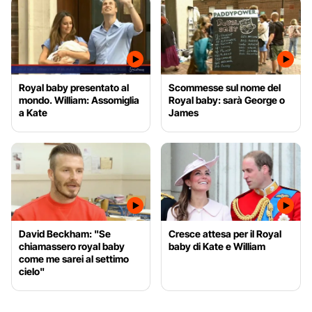
Royal baby presentato al
Scommesse sul nome del
mondo. William: Assomiglia
Royal baby: sarà George o
a Kate
James
David Beckham: "Se
Cresce attesa per il Royal
chiamassero royal baby
baby di Kate e William
come me sarei al settimo
cielo"