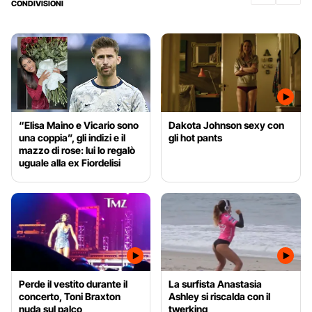
CONDIVISIONI
“Elisa Maino e Vicario sono
Dakota Johnson sexy con
una coppia”, gli indizi e il
gli hot pants
mazzo di rose: lui lo regalò
uguale alla ex Fiordelisi
Perde il vestito durante il
La surfista Anastasia
concerto, Toni Braxton
Ashley si riscalda con il
nuda sul palco
twerking