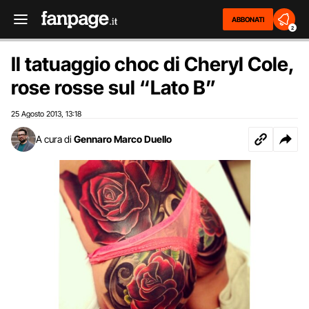
ABBONATI
2
Il tatuaggio choc di Cheryl Cole,
rose rosse sul “Lato B”
25 Agosto 2013
13:18
,
A cura di
Gennaro Marco Duello