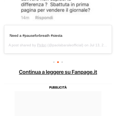
Need a #pauseforbreath #siesta
A post shared by
Piribri
(@paolabaraleofficial) on
Jul 13, 2017 at 4:22am PDT
Continua a leggere su Fanpage.it