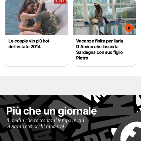
Le coppie vip più hot
Vacanze finite per Ilaria
dell'estate 2014
D’Amico che lascia la
Sardegna con suo figlio
Pietro
Più che un giornale
Il media che racconta il tempo in cui
viviamo con occhi moderni