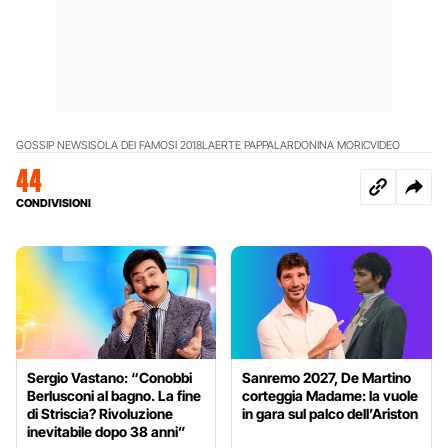
GOSSIP NEWS
ISOLA DEI FAMOSI 2018
LAERTE PAPPALARDO
NINA MORIC
VIDEO
44
CONDIVISIONI
Sergio Vastano: “Conobbi
Sanremo 2027, De Martino
Berlusconi al bagno. La fine
corteggia Madame: la vuole
di Striscia? Rivoluzione
in gara sul palco dell’Ariston
inevitabile dopo 38 anni”