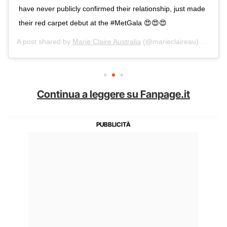
have never publicly confirmed their relationship, just made
their red carpet debut at the #MetGala 😍😍😍
A post shared by
Marie Claire Australia
(@marieclaireau) on
May 
Continua a leggere su Fanpage.it