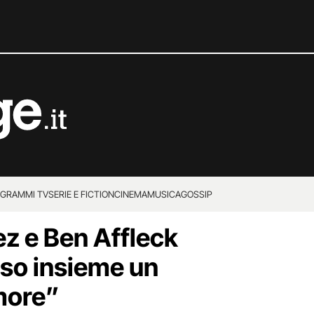
GRAMMI TV
SERIE E FICTION
CINEMA
MUSICA
GOSSIP
ez e Ben Affleck
so insieme un
more”