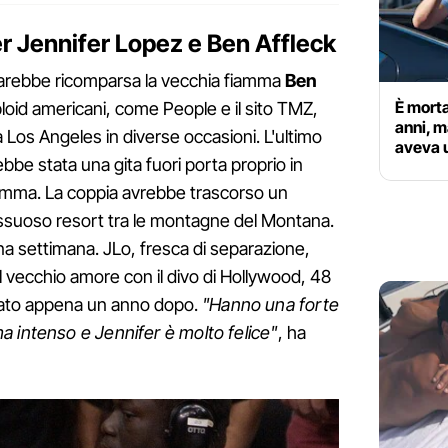
 Jennifer Lopez e Ben Affleck
rebbe ricomparsa la vecchia fiamma
Ben
È morta
bloid americani, come People e il sito TMZ,
anni, m
a Los Angeles in diverse occasioni. L'ultimo
aveva 
e stata una gita fuori porta proprio in
mamma. La coppia avrebbe trascorso un
ssuoso resort tra le montagne del Montana.
una settimana. JLo, fresca di separazione,
 vecchio amore con il divo di Hollywood, 48
ciato appena un anno dopo.
"Hanno una forte
 intenso e Jennifer è molto felice"
, ha