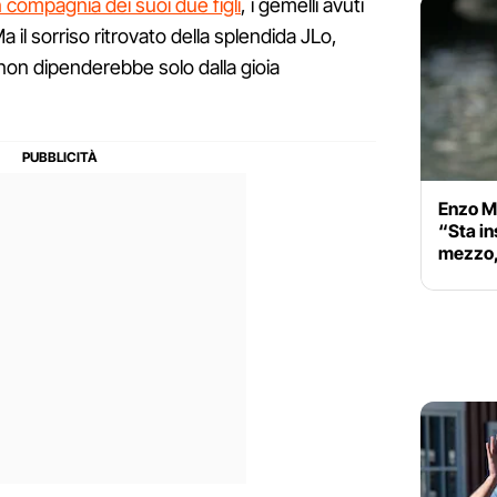
n compagnia dei suoi due figli
, i gemelli avuti
 il sorriso ritrovato della splendida JLo,
non dipenderebbe solo dalla gioia
Enzo M
“Sta in
mezzo,