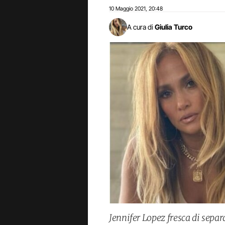
10 Maggio 2021
20:48
,
A cura di
Giulia Turco
Jennifer Lopez fresca di sepa