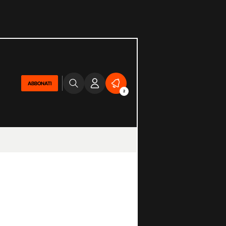
ABBONATI
2