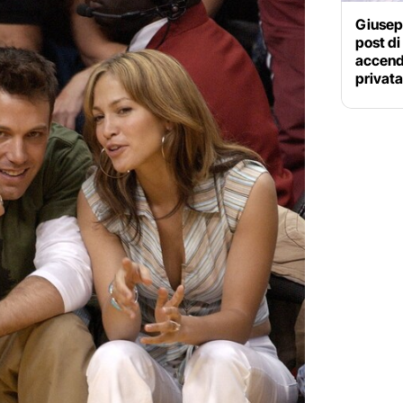
Giusep
post di
accende
privata