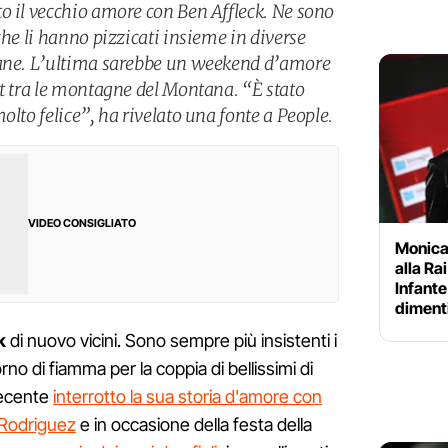
o il vecchio amore con Ben Affleck. Ne sono
che li hanno pizzicati insieme in diverse
mane. L’ultima sarebbe un weekend d’amore
rt tra le montagne del Montana. “È stato
olto felice”, ha rivelato una fonte a People.
VIDEO CONSIGLIATO
Monica
alla Ra
Infante 
diment
k
di nuovo vicini. Sono sempre più insistenti i
no di fiamma per la coppia di bellissimi di
recente
interrotto la sua storia d'amore con
x Rodriguez
e in occasione della festa della