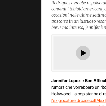
Rodriguez avrebbe rispolverat
convinti i tabloid americani, 
occasioni nelle ultime setti
trascorso in un lussuoso reso
breve ma intenso, Jennifer è m
Jennifer Lopez
e
Ben Afflec
rumors che vorrebbero un ritor
Hollywood. La pop star ha di 
l'ex giocatore di baseball Ale