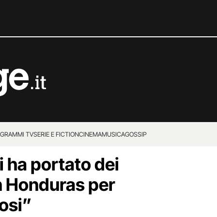
GRAMMI TV
SERIE E FICTION
CINEMA
MUSICA
GOSSIP
 ha portato dei
in Honduras per
mosi”