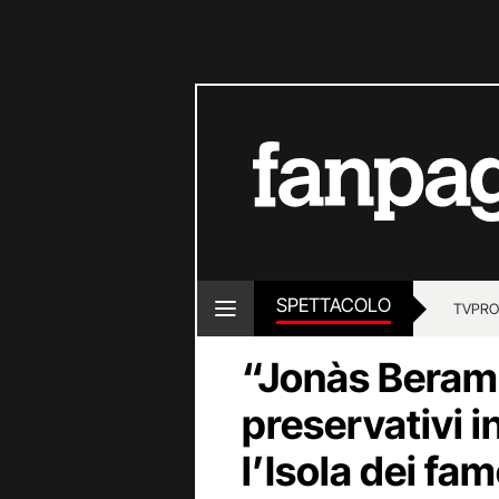
SPETTACOLO
TV
PRO
“Jonàs Berami
preservativi 
l’Isola dei fa