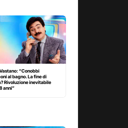
 Vastano: “Conobbi
oni al bagno. La fine di
a? Rivoluzione inevitabile
8 anni”