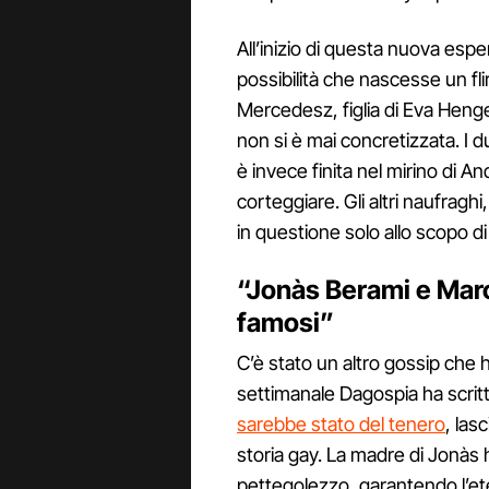
All’inizio di questa nuova esper
possibilità che nascesse un flir
Mercedesz, figlia di Eva Henge
non si è mai concretizzata. I 
è invece finita nel mirino di A
corteggiare. Gli altri naufraghi
in questione solo allo scopo di
“Jonàs Berami e Marco
famosi”
C’è stato un altro gossip che ha
settimanale Dagospia ha scri
sarebbe stato del tenero
, las
storia gay. La madre di Jonà
pettegolezzo, garantendo l’ete