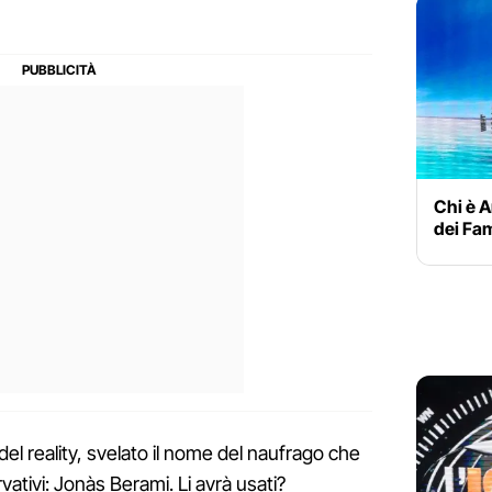
Chi è An
dei Fa
del reality, svelato il nome del naufrago che
rvativi: Jonàs Berami. Li avrà usati?