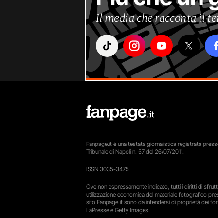
Il media che racconta il 
Fanpage.it è una testata giornalistica registrata presso
Tribunale di Napoli n. 57 del 26/07/2011.
ISSN 3035-3475
Ove non espressamente indicato, tutti i diritti di sfru
utilizzazione economica del materiale fotografico pre
sito Fanpage.it sono da intendersi di proprietà dei forn
LaPresse e Getty Images.