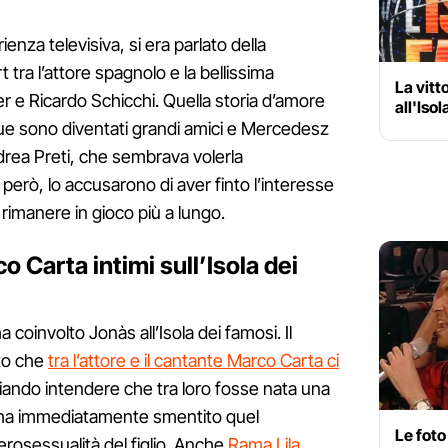
ienza televisiva, si era parlato della
t tra l’attore spagnolo e la bellissima
La vitt
r e Ricardo Schicchi. Quella storia d’amore
all'Iso
due sono diventati grandi amici e Mercedesz
ndrea Preti, che sembrava volerla
, però, lo accusarono di aver finto l’interesse
 rimanere in gioco più a lungo.
 Carta intimi sull’Isola dei
 coinvolto Jonàs all’Isola dei famosi. Il
tto che
tra l’attore e il cantante Marco Carta ci
ciando intendere che tra loro fosse nata una
s ha immediatamente smentito quel
Le fot
rosessualità del figlio. Anche
Rama Lila