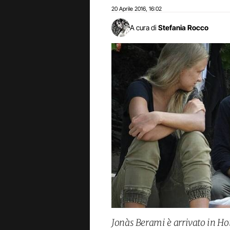
20 Aprile 2016
16:02
,
A cura di
Stefania Rocco
Jonàs Berami è arrivato in H