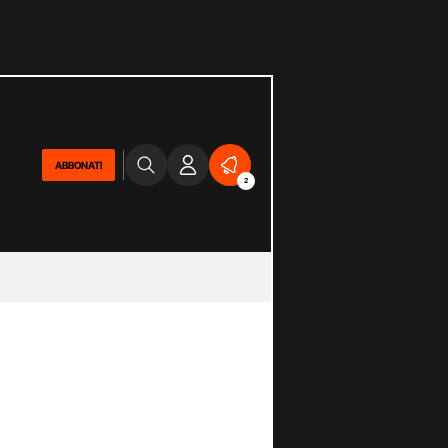
ABBONATI
2