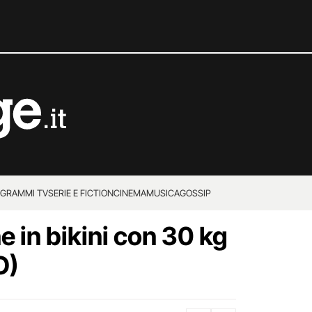
GRAMMI TV
SERIE E FICTION
CINEMA
MUSICA
GOSSIP
 in bikini con 30 kg
O)