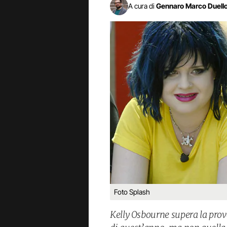
A cura di
Gennaro Marco Duell
Foto Splash
Kelly Osbourne supera la prov