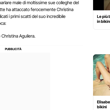
parlare male di moltissime sue colleghe del
tte ha attaccato ferocemente Christina
ti i primi scatti del suo incredibile
Le più 
in bikin
oca:
Christina Aguilera.
Elisabe
bikini