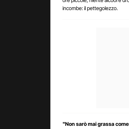
ore piccole, niente alcool e dr
incombe: il pettegolezzo.
"Non sarò mai grassa come 