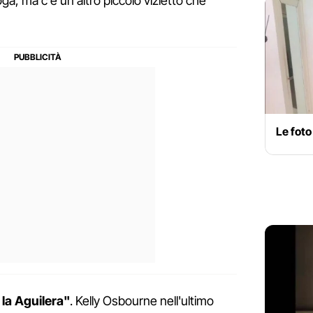
oga, ma c'è un altro piccolo vizietto che
Le foto
la Aguilera"
. Kelly Osbourne nell'ultimo