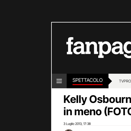
SPETTACOLO
TV
PRO
Kelly Osbourne
in meno (FOT
3 Luglio 2013
17:38
,