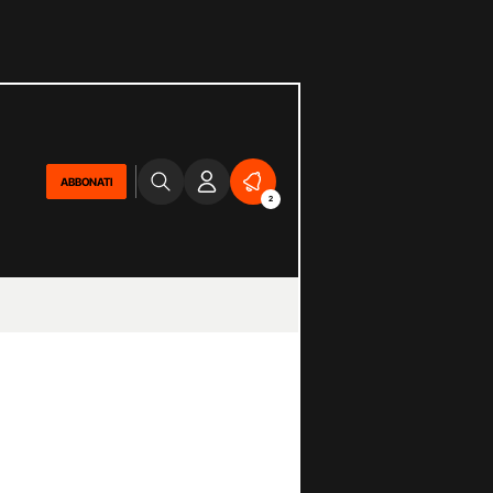
ABBONATI
2