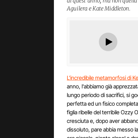
di quest’anno, ma non quella 
Aguilera e Kate Middleton.
L'incredibile metamorfosi di K
anno, l'abbiamo già apprezza
lungo periodo di sacrifici, si 
perfetta ed un fisico completa
figlia ribelle del terribile O
cresciuta e, dopo aver abban
dissoluto, pare abbia messo la