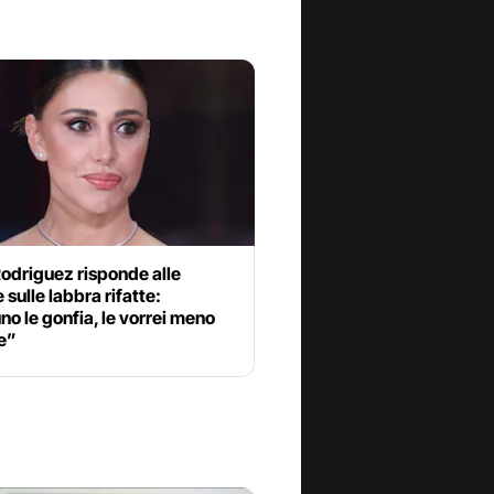
odriguez risponde alle
e sulle labbra rifatte:
o le gonfia, le vorrei meno
e”