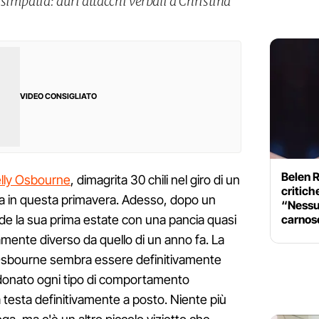
simpatia: duri attacchi verbali a Christina
VIDEO CONSIGLIATO
Belen R
elly Osbourne
, dimagrita 30 chili nel giro di un
critich
ta in questa primavera. Adesso, dopo un
“Nessun
carnos
gode la sua prima estate con una pancia quasi
mente diverso da quello di un anno fa. La
zzy Osbourne sembra essere definitivamente
donato ogni tipo di comportamento
 testa definitivamente a posto. Niente più