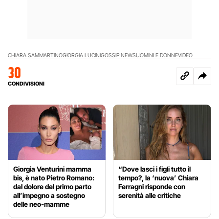
CHIARA SAMMARTINO
GIORGIA LUCINI
GOSSIP NEWS
UOMINI E DONNE
VIDEO
30
CONDIVISIONI
Giorgia Venturini mamma
“Dove lasci i figli tutto il
bis, è nato Pietro Romano:
tempo?, la ‘nuova’ Chiara
dal dolore del primo parto
Ferragni risponde con
all’impegno a sostegno
serenità alle critiche
delle neo-mamme