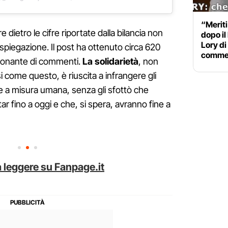
“Meriti
 dietro le cifre riportate dalla bilancia non
dopo il 
Lory di
 spiegazione. Il post ha ottenuto circa 620
comme
sionante di commenti.
La solidarietà
, non
i come questo, è riuscita a infrangere gli
one a misura umana, senza gli sfottò che
 fino a oggi e che, si spera, avranno fine a
 leggere su Fanpage.it