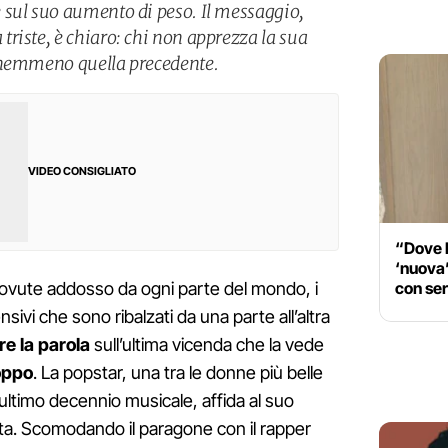
 sul suo aumento di peso. Il messaggio,
riste, è chiaro: chi non apprezza la sua
 nemmeno quella precedente.
VIDEO CONSIGLIATO
“Dove la
‘nuova’
con ser
piovute addosso da ogni parte del mondo, i
sivi che sono ribalzati da una parte all’altra
re la parola
sull’ultima vicenda che la vede
roppo
. La popstar, una tra le donne più belle
’ultimo decennio musicale, affida al suo
sta. Scomodando il paragone con il rapper