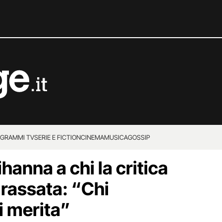
GRAMMI TV
SERIE E FICTION
CINEMA
MUSICA
GOSSIP
ihanna a chi la critica
grassata: “Chi
 merita”