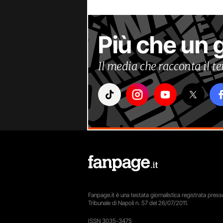
Più che un 
Il media che racconta il 
Fanpage.it è una testata giornalistica registrata presso
Tribunale di Napoli n. 57 del 26/07/2011.
ISSN 3035-3475