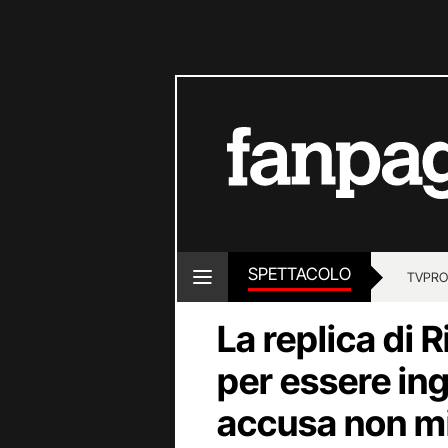
SPETTACOLO
TV
PRO
La replica di R
per essere in
accusa non mi