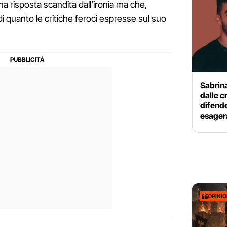
a risposta scandita dall’ironia ma che,
di quanto le critiche feroci espresse sul suo
Sabrin
dalle c
difend
esager
OPINI