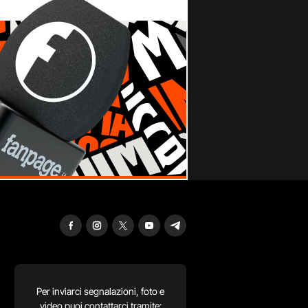
Per inviarci segnalazioni, foto e
video puoi contattarci tramite: