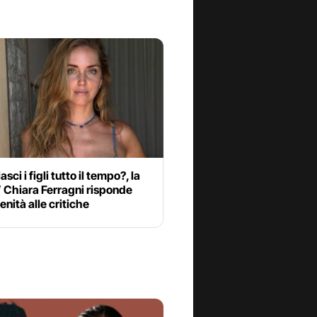
sci i figli tutto il tempo?, la
 Chiara Ferragni risponde
enità alle critiche