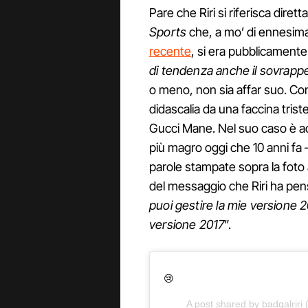
Pare che Riri si riferisca diret
Sports
che, a mo’ di ennesima
recente
, si era pubblicamente
di tendenza anche il sovrapp
o meno, non sia affar suo. C
didascalia da una faccina trist
Gucci Mane. Nel suo caso è ac
più magro oggi che 10 anni fa 
parole stampate sopra la foto a 
del messaggio che Riri ha pens
puoi gestire la mie versione 2
versione 2017
”.
😢
A post shared by
badgalriri
(