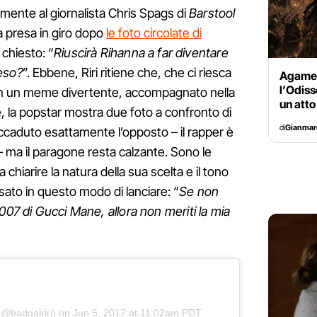
tamente al giornalista Chris Spags di
Barstool
 presa in giro dopo
le foto circolate di
 chiesto: “
Riuscirà Rihanna a far diventare
eso?
”. Ebbene, Riri ritiene che, che ci riesca
Agame
l’Odiss
on un meme divertente, accompagnato nella
un atto
e, la popstar mostra due foto a confronto di
di
Gianmar
caduto esattamente l’opposto – il rapper è
– ma il paragone resta calzante. Sono le
chiarire la natura della sua scelta e il tono
ato in questo modo di lanciare: “
Se non
007 di Gucci Mane, allora non meriti la mia
@badgalriri) on
Jun 5, 2017 at 11:02am PDT