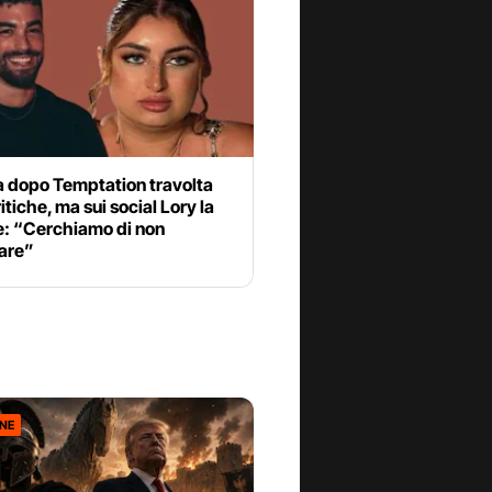
a dopo Temptation travolta
ritiche, ma sui social Lory la
e: “Cerchiamo di non
are”
ONE