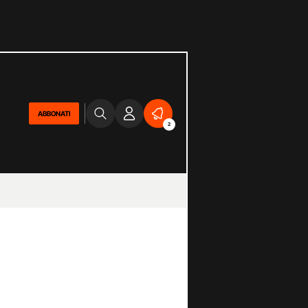
ABBONATI
2