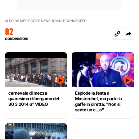
ALDO PALMIERI
GOSSIP NEWS
UOMINI E DONNE
VIDEO
82
CONDIVISIONI
carnevale di mezza
Esplode la festa a
quaresima di bergamo del
Masterchef, ma parte la
30 3 2014 6° VIDEO
gaffe in diretta: "Non si
sente un c...o"