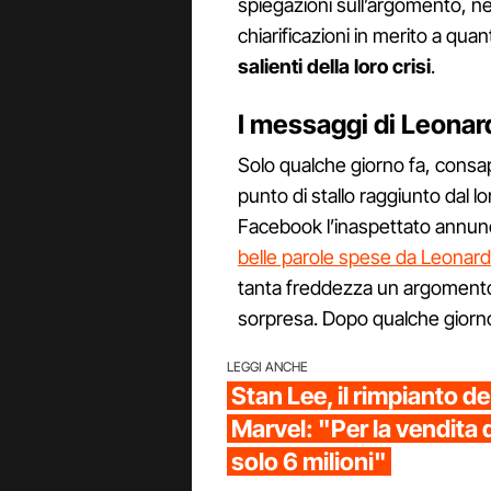
spiegazioni sull’argomento, ne
chiarificazioni in merito a qua
salienti della loro crisi
.
I messaggi di Leonard
Solo qualche giorno fa, consa
punto di stallo raggiunto dal l
Facebook l’inaspettato annunc
belle parole spese da Leonard
tanta freddezza un argomento c
sorpresa. Dopo qualche giorno, 
LEGGI ANCHE
Stan Lee, il rimpianto de
Marvel: "Per la vendita 
solo 6 milioni"