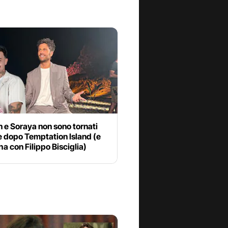
n e Soraya non sono tornati
e dopo Temptation Island (e
’ha con Filippo Bisciglia)