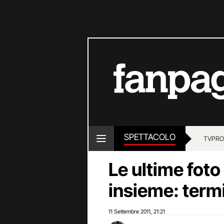
SPETTACOLO
TV
PRO
Le ultime foto
insieme: term
11 Settembre 2011
21:21
,