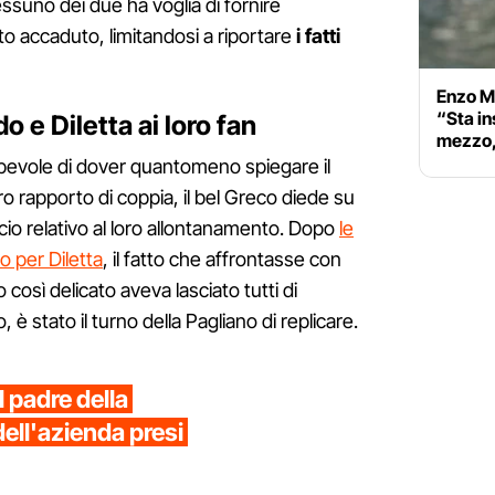
ssuno dei due ha voglia di fornire
nto accaduto, limitandosi a riportare
i fatti
Enzo M
“Sta in
o e Diletta ai loro fan
mezzo,
pevole di dover quantomeno spiegare il
oro rapporto di coppia, il bel Greco diede su
io relativo al loro allontanamento. Dopo
le
o per Diletta
, il fatto che affrontasse con
osì delicato aveva lasciato tutti di
è stato il turno della Pagliano di replicare.
l padre della
dell'azienda presi