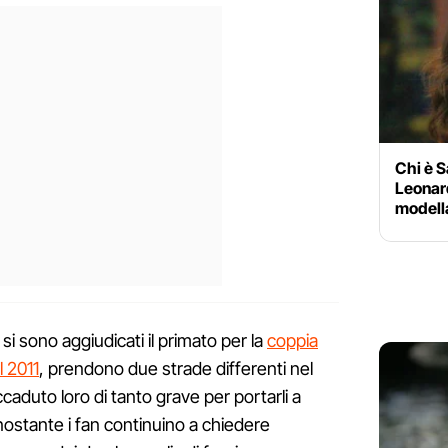
Chi è S
Leonard
modella
si sono aggiudicati il primato per la
coppia
l 2011
, prendono due strade differenti nel
ccaduto loro di tanto grave per portarli a
nostante i fan continuino a chiedere