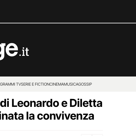
GRAMMI TV
SERIE E FICTION
CINEMA
MUSICA
GOSSIP
 di Leonardo e Diletta
inata la convivenza