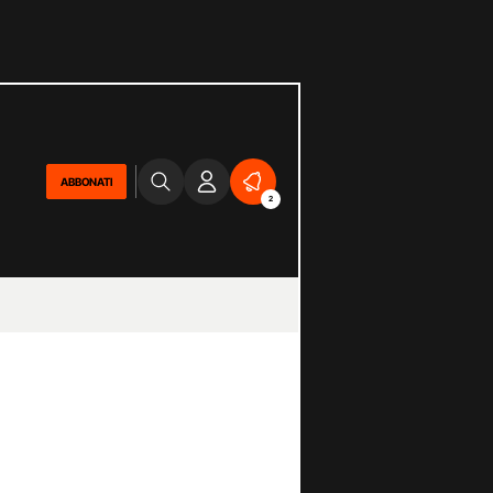
ABBONATI
2