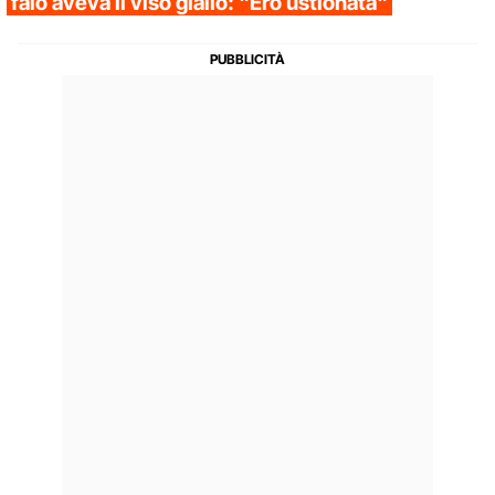
falò aveva il viso giallo: "Ero ustionata"