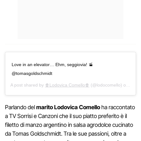
Love in an elevator… Ehm, seggiovia! 🚡
@tomasgoldschmidt
A post shared by
🍿Lodovica Comello🍿
(@lodocomello) on
Dec 9
Parlando del
marito Lodovica Comello
ha raccontato
a TV Sorrisi e Canzoni che il suo piatto preferito è il
filetto di manzo argentino in salsa agrodolce cucinato
da Tomas Goldschmidt. Tra le sue passioni, oltre a