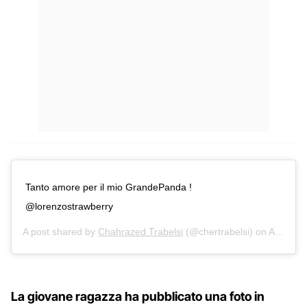
Tanto amore per il mio GrandePanda !
@lorenzostrawberry
A post shared by
Chahrazed Trabelsi
(@chertrabelsi) on
Apr 4, 2015 at 12:17pm PDT
La giovane ragazza ha pubblicato una foto in