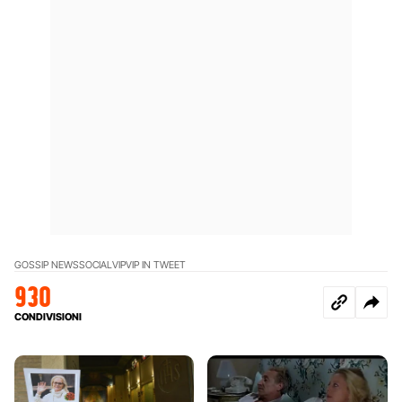
GOSSIP NEWS
SOCIAL
VIP
VIP IN TWEET
930
CONDIVISIONI