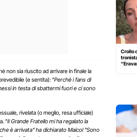
Crollo 
tronist
“Erava
 non sia riuscito ad arrivare in finale la
prevedibile (e sentita): "
Perchè i fans di
ssi in testa di sbattermi fuori e ci sono
essuale, rivelata (o meglio, resa ufficiale)
a. "
Il Grande Fratello mi ha regalato la
che è arrivata" ha dichiarato Maicol "Sono