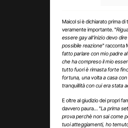
Maicol si è dichiarato prima di 
veramente importante. "
Rigua
essere gay all’inizio devo di
possibile reazione
" racconta 
fatto parlare con mio padre al
che ha compreso il mio essere,
tutto fuori è rimasta forte fi
fortuna, una volta a casa con i
tranquillità con cui era stata 
E oltre al giudizio dei propri f
davvero paura… "
La prima se
prova perchè non sai come pos
tuoi atteggiamenti, ho temuto