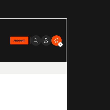
ABBONATI
2