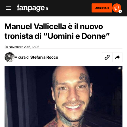
ABBONATI
2
Manuel Vallicella è il nuovo
tronista di “Uomini e Donne”
25 Novembre 2016
17:02
,
A cura di
Stefania Rocco