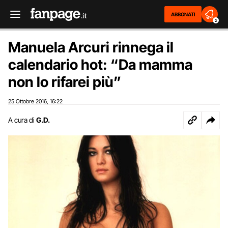
ABBONATI
2
Manuela Arcuri rinnega il
calendario hot: “Da mamma
non lo rifarei più”
25 Ottobre 2016
16:22
,
A cura di
G.D.