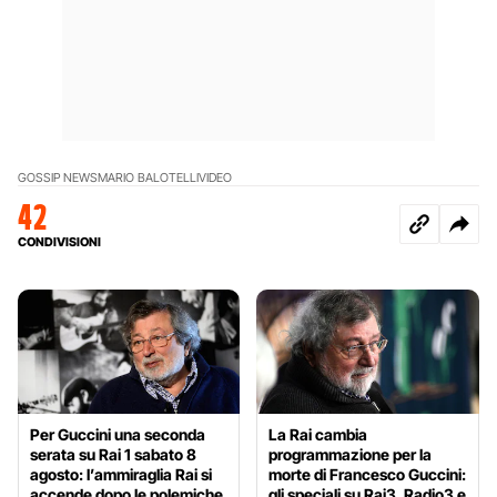
GOSSIP NEWS
MARIO BALOTELLI
VIDEO
42
CONDIVISIONI
Per Guccini una seconda
La Rai cambia
serata su Rai 1 sabato 8
programmazione per la
agosto: l’ammiraglia Rai si
morte di Francesco Guccini:
accende dopo le polemiche
gli speciali su Rai3, Radio3 e