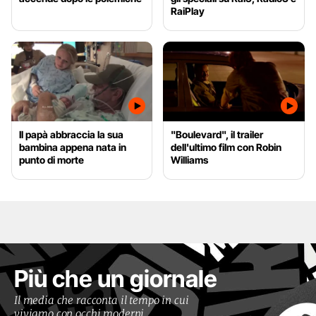
RaiPlay
Il papà abbraccia la sua
"Boulevard", il trailer
bambina appena nata in
dell'ultimo film con Robin
punto di morte
Williams
Più che un giornale
Il media che racconta il tempo in cui
viviamo con occhi moderni