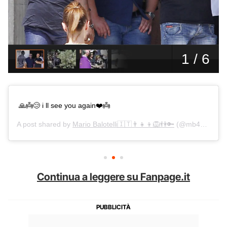
🙏👼😢 i ll see you again❤️👼
A post shared by
Mario Balotelli🇮🇹👨‍👧‍👦🦁👫🔑
(@mb459) on
J
Continua a leggere su Fanpage.it