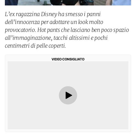
L’ex ragazzina Disney ha smesso i panni
dell’innocenza per adottare un look molto
provocatorio. Hot pants che lasciano ben poco spazio
all’immaginazione, tacchi altissimi e pochi
centimetri di pelle coperti.
VIDEO CONSIGLIATO